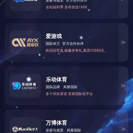
江西省交通投资集团召开党史…
>>
>
江西省交通运输厅召开全厅党…
>>
>
江西省委召开全省党史学习教…
>>
>
>
>
【我心中的百年党史】王源红：学习十九届六中全会心
>>
【我心中的百年党史】方子腾：认真学习贯彻党的十九
>>
【我心中的百年党史】危达成：欲知其道，必先为史
>>
【我心中的百年党史】许伟：党之光辉照我心 卓越精神
>>
【我心中的百年党史】范雅丽：铭记奋斗历程 担当历史
>>
【我心中的百年党史】尹新程：历史是最好的科教书
>>
【我心中的百年党史】晁泽平：认真学习领会习近平总
>>