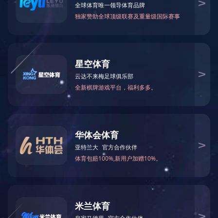
【
会
>
>
>
>
>
>
>
习近平总书记在党史学习教育动员大会上的讲话 （2021
年2月20日）
>
南昌南管理中心召开党史学习…
>>
>