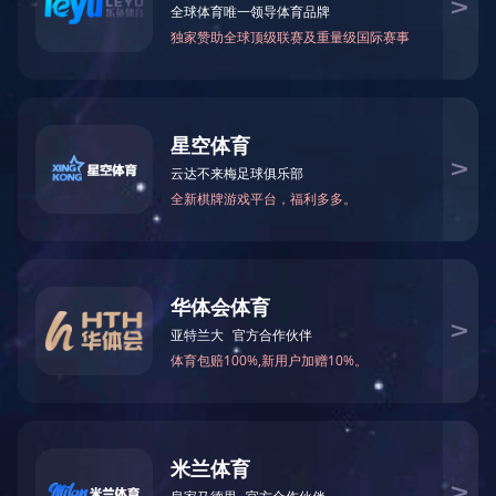
省血液中心今发“光
赣浙收费处多举措
赣浙收费处集中整
公司开展“酷暑送清
"学、树、创"专栏
省血液中心今发“光荣榜”称赞公司献血员工
“机关支部联基层 机关党员联群众”行动 工作方案
公司开展“酷暑送清凉”慰问活动
公司举办“弘扬和践行社会主义核心价值观” 演讲比赛