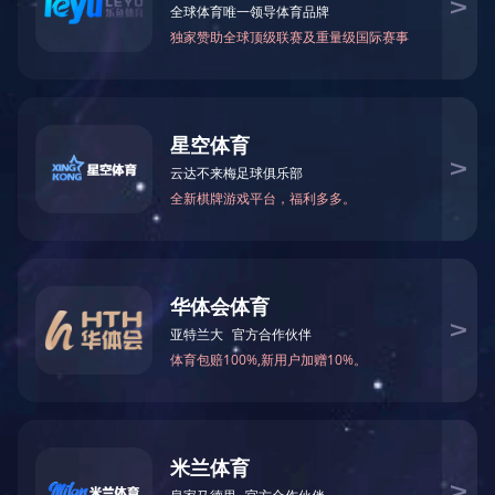
>
c17官方网站
>
摄影风貌
>