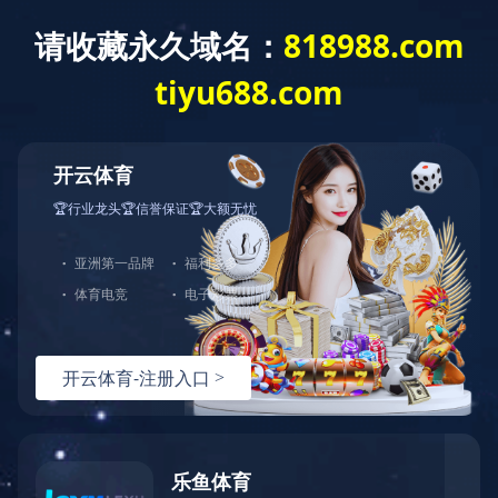
c17官方网站