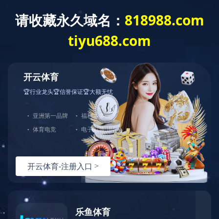
c17官方网站