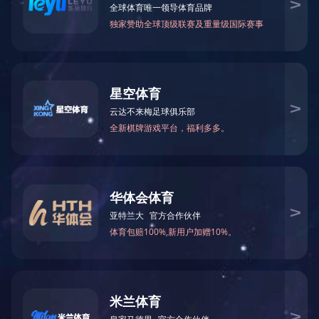
>
c17官方网站
>
摄影风貌
>