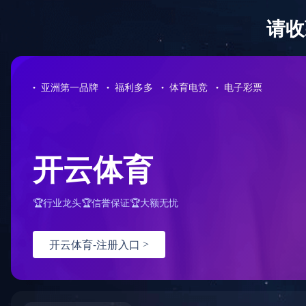
c17官方网站