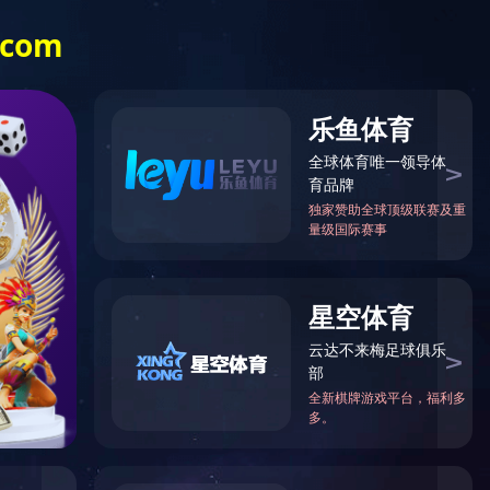
设为c17官方网站
|
加入收藏