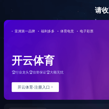
c17官方网站