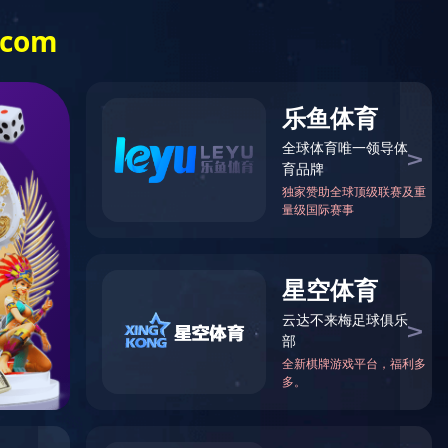
设为c17官方网站
|
加入收藏