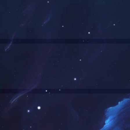
> 正文
·
党支部开展廉洁教育专题党课
·
·
5:42:37 信息来源：c17官方网站-17(中国) 浏览次数：
·
，引导全体党员明纪守规、坚守初心，南昌南管理中心东
·
心 廉洁修身走好人生路”为主题的廉洁教育专题党课，全
·
·
·