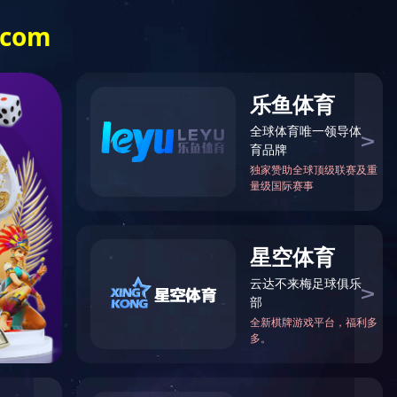
设为c17官方网站
|
加入收藏