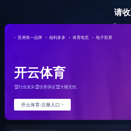
c17官方网站