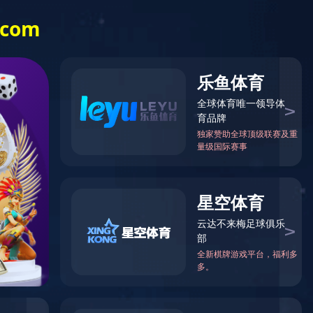
设为c17官方网站
|
加入收藏