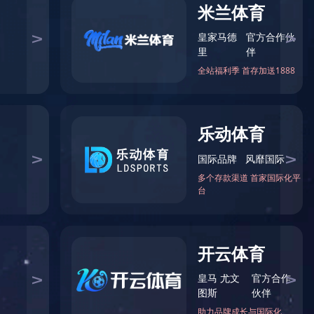
浙江交投高速公路运营...
南昌南管理中心召开202...
立志如山 行道如水 ...
梨温公司召开干部大会...
省交投集团南昌南管理...
南昌南管理中心召开202...
高擎思想旗帜，凝聚奋...
南昌南管理中心召开养...
【新华网】c17官方网
站-17(中国) ：党建赋...
中心召开2024年下半年收