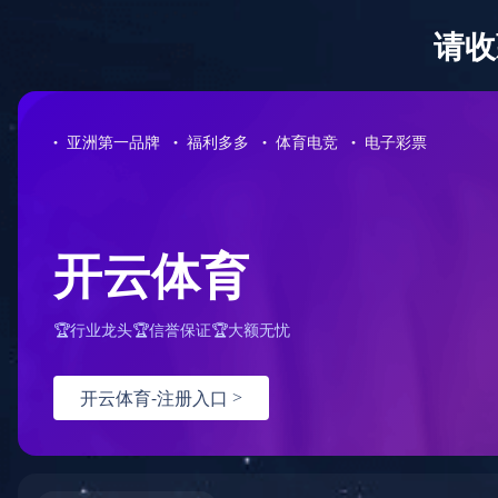
c17官方网站