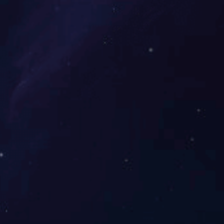
成果
巷尾，驻足于田间地头，这是驻村工作队日常的缩影。他
缘易致贫户以及因病因灾因意外事故等陷入生活困境的农
他们都细致地把家庭收入、健康状况、子女就学等情况一
做到早发现、早干预、早帮扶。截至目前，车桥村现有脱
人。在精准施策的持续发力下，11户监测户中已有6户成功消
中，驻村工作队逐户核对信息，耐心讲解教育资助、医疗
障等帮扶政策，手把手协助群众办理相关手续，确保每一
是民生之本，更是巩固脱贫成果的关键。驻村工作队始终
在重中之重，通过建立“周推送、月跟踪”机制，每周精准发
状况。对9个公益岗位实行工资发放全程跟踪，并主动走访
次牵线搭桥、一遍遍沟通协调，让一个个脱贫户、监测户
位上忙碌打拼，用勤劳的双手筑牢幸福生活的根基。时光不
，正积蓄最蓬勃的力量。