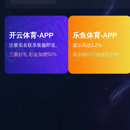
耐心身影。他们还积极联动集团内部
断激发基层党建新活力。规范村级治
行“四议两公开”与“三务公开”制度，
共建和美乡村的生动图景，正在村中
产业兴旺：让人民群众的日子越过
“乡村要振兴，因地制宜选择富民产
大食用油、葡萄、光伏、食用菌四大特
油，香了一条致富路。走进升级改造
2025年，在驻村工作队的消费帮扶
紫玉般的果实缀满藤架，将甘甜化为
桥梁，葡萄助销额达5万元。
阳光洒落，照亮新前景。50KW光
光，既输送清洁能源，也为村集体经
脱贫户通过参与运维增收。赣北首家
制冷设备持续运转，实现“四季出菇”
户村民在此就近务工，月均增收30