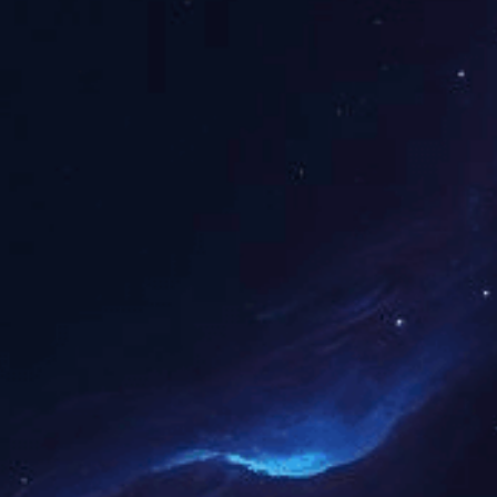
村民握在手中的“金字招牌”，映红
用心用情：将为民服务绘入美丽乡
“夏阿姨，您的慢性病卡办下来啦！
村里，驻村工作队员清亮温厚的声音
们心头的愁云。翻开队员们的民情日
心头事。那些被清晰标注的进度、最
驻村工作队始终坚持以人民为中心，
本上，更落在了日常的点点滴滴里。
他们的身影总会准时出现在脱贫户、
拉家常问冷暖，把集团党委的关怀与
这份温情也深深融入基础设施提升
活的期盼，启动全村机耕道、机耕桥
改造维修道路8公里，一条条平整的
全舒心，更让农用物资的运输驶上了
市县交通部门，于2025年初完成了
路两侧整洁有序，村民骑着电动车、